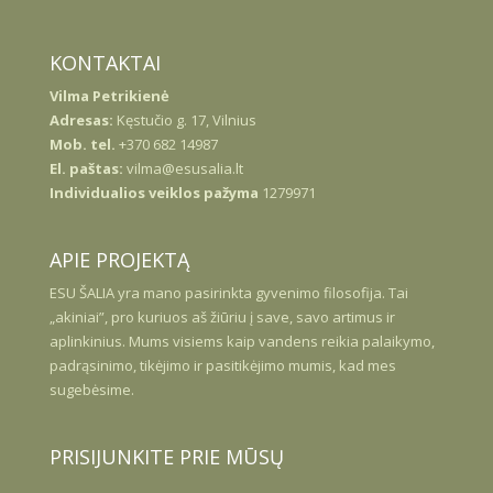
KONTAKTAI
Vilma Petrikienė
Adresas:
Kęstučio g. 17, Vilnius
Mob. tel.
+370 682 14987
El. paštas:
vilma@esusalia.lt
Individualios veiklos pažyma
1279971
APIE PROJEKTĄ
ESU
ŠALIA
yra mano pasirinkta gyvenimo filosofija. Tai
„akiniai”, pro kuriuos aš žiūriu į save, savo artimus ir
aplinkinius. Mums visiems kaip vandens reikia palaikymo,
padrąsinimo, tikėjimo ir pasitikėjimo mumis, kad mes
sugebėsime.
PRISIJUNKITE PRIE MŪSŲ