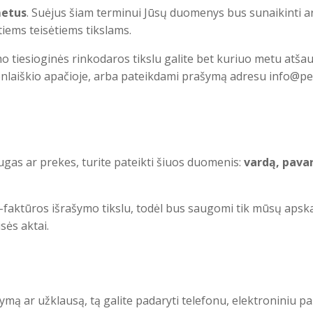
metus
. Suėjus šiam terminui Jūsų duomenys bus sunaikinti a
tiems teisėtiems tikslams.
 tiesioginės rinkodaros tikslu galite bet kuriuo metu atš
nlaiškio apačioje, arba pateikdami prašymą adresu info@pe
gas ar prekes, turite pateikti šiuos duomenis:
vardą, pavar
faktūros išrašymo tikslu, todėl bus saugomi tik mūsų apskai
sės aktai.
mą ar užklausą, tą galite padaryti telefonu, elektroniniu pa