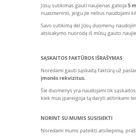
Jūsų sutikimas gauti naujienas galioja
5 
nuasmeninti, jeigu jie nebus naudojami ki
Savo sutikimą dėl Jūsų duomenų naudojimo
atsisakymo nuorodą iš mūsų gauto naujie
SĄSKAITOS FAKTŪROS IŠRAŠYMAS
Norėdami gauti sąskaitą faktūrą už paslau
įmonės rekvizitus.
Šie duomenys yra naudojami tik sąskaitos-
kiek mus įpareigoja tą daryti atitinkami tei
NORINT SU MUMIS SUSISIEKTI
Norėdami mums pateikti atsiliepimą, prašy