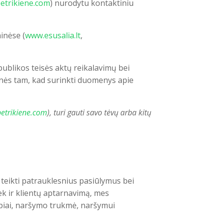
etrikiene.com
) nurodytu kontaktiniu
inėse (
www.esusalia.lt
,
ublikos teisės aktų reikalavimų bei
onės tam, kad surinkti duomenys apie
etrikiene.com
), turi gauti savo tėvų arba kitų
 teikti patrauklesnius pasiūlymus bei
iek ir klientų aptarnavimą, mes
lapiai, naršymo trukmė, naršymui