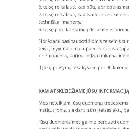
teisę reikalauti, kad būtų apriboti as
teisę reikalauti, kad tvarkomus asmens 
techniškai įmanoma;
teisę pateikti skundą dėl asmens duom
Norėdami pasinaudoti šiomis teisėmis turi
teisių įgyvendinimo ir patvirtinti savo ta
priemonėmis, kurios leidžia tinkamai ident
Į Jūsų prašymą atsakysime per 30 kalendo
KAM ATSKLEIDŽIAME JŪSŲ INFORMACIJ
Mes neteikiam Jūsų duomenų tretiesiems a
institucijoms, siekiant ištirti teisės aktų p
Jūsų duomenis mes galime perduoti duome
tvarkytojai teikia svetainių prieglobos, 