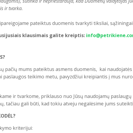
laugomis), sutinka ir neprieštarauja, kad Duomenų valdytojas juo
s ir tvarka.
areigojame pateiktus duomenis tvarkyti tiksliai, sąžiningai i
ijusiais klausimais galite kreiptis:
info@petrikiene.c
S?
Jūsų pačių mums pateiktus asmens duomenis, kai naudojatės
 paslaugos teikimo metu, pavyzdžiui kreipiantis į mus nuro
ame ir tvarkome, priklauso nuo Jūsų naudojamų paslaugų ir t
, tačiau gali būti, kad tokiu atveju negalėsime jums suteikt
KODĖL?
ymo kriterijui: