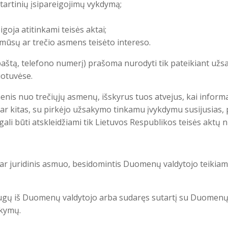
utartinių įsipareigojimų vykdymą;
goja atitinkami teisės aktai;
 mūsų ar trečio asmens teisėto intereso.
.paštą, telefono numerį) prašoma nurodyti tik pateikiant u
uotuvėse.
nis nuo trečiųjų asmenų, išskyrus tuos atvejus, kai informac
r kitas, su pirkėjo užsakymo tinkamu įvykdymu susijusias, pa
 būti atskleidžiami tik Lietuvos Respublikos teisės aktų nu
 ar juridinis asmuo, besidomintis Duomenų valdytojo teikiam
augų iš Duomenų valdytojo arba sudaręs sutartį su Duomenų v
okymų.