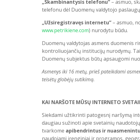
„Skambinantysis telefonu“
– asmuo, sk
telefonu dėl Duomenų valdytojo paslaugų t
„Užsiregistravęs internetu“
– asmuo, nor
www.petrikiene.com
) nurodytu būdu.
Duomenų valdytojas asmens duomenis rinks
kontroliuojančių institucijų nurodymų. T
Duomenų subjektus būtų apsaugomi nuo p
Asmenys iki 16 met
ų,
prieš pateikdami asmeni
teisėtų globėjų sutikimą.
KAI NARŠOTE MŪSŲ INTERNETO SVETAI
Siekdami užtikrinti patogesnį naršymą in
daugiau sužinoti apie svetainių naudotojų e
tvarkome
apibendrintus ir nuasmenint
naudojami įrenginiai ir programos, geografi