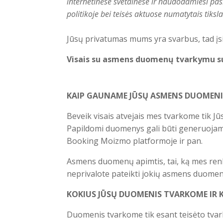
internetinėse svetainėse ir naudodamiesi pas
politikoje bei teisės aktuose numatytais tikslai
Jūsų privatumas mums yra svarbus, tad įsip
Visais su asmens duomenų tvarkymu sus
KAIP GAUNAME JŪSŲ ASMENS DUOMENI
Beveik visais atvejais mes tvarkome tik 
Papildomi duomenys gali būti generuojami
Booking Moizmo platformoje ir pan.
Asmens duomenų apimtis, tai, ką mes renk
neprivalote pateikti jokių asmens duomenų
KOKIUS JŪSŲ DUOMENIS TVARKOME IR 
Duomenis tvarkome tik esant teisėto tvark