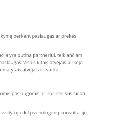
žsakymą perkant paslaugas ar prekes
ija yra būtina partneriui, teikiančiam
slaugas. Visais kitais atvejais pirkėjo
matytais atvejais ir tvarka.
omis paslaugomis ar norintis susisiekti
aldytoju dėl psichologinių konsultacijų,