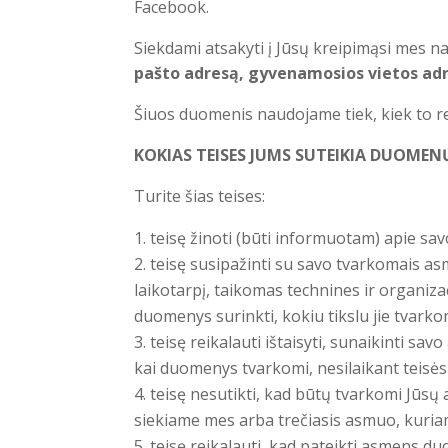
Facebook.
Siekdami atsakyti į Jūsų kreipimąsi mes n
pašto adresą, gyvenamosios vietos ad
Šiuos duomenis naudojame tiek, kiek to re
KOKIAS TEISES JUMS SUTEIKIA DUOMEN
Turite šias teises:
teisę žinoti (būti informuotam) apie 
teisę susipažinti su savo tvarkomais as
laikotarpį, taikomas technines ir organiz
duomenys surinkti, kokiu tikslu jie tvarko
teisę reikalauti ištaisyti, sunaikinti
kai duomenys tvarkomi, nesilaikant teisės
teisę nesutikti, kad būtų tvarkomi Jūsų
siekiame mes arba trečiasis asmuo, kuriam
teisę reikalauti, kad pateikti asmens d