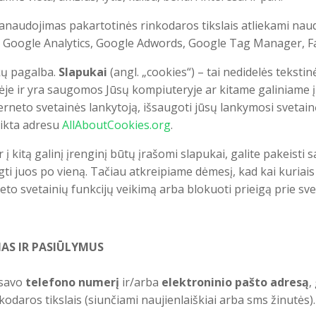
audojimas pakartotinės rinkodaros tikslais atliekami naudoj
., Google Analytics, Google Adwords, Google Tag Manager, Fa
ų pagalba.
Slapukai
(angl. „cookies“) – tai nedidelės tekstin
je ir yra saugomos Jūsų kompiuteryje ar kitame galiniame į
rneto svetainės lankytoją, išsaugoti jūsų lankymosi svetainėje 
eikta adresu
AllAboutCookies.org
.
 į kitą galinį įrenginį būtų įrašomi slapukai, galite pakeisti
ngti juos po vieną. Tačiau atkreipiame dėmesį, kad kai kuriais 
neto svetainių funkcijų veikimą arba blokuoti prieigą prie sve
NAS IR PASIŪLYMUS
 savo
telefono numerį
ir/arba
elektroninio pašto adresą
,
daros tikslais (siunčiami naujienlaiškiai arba sms žinutės).