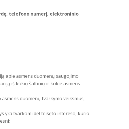
rdę, telefono numerį, elektroninio
maciją apie asmens duomenų saugojimo
iją iš kokių šaltinių ir kokie asmens
 savo asmens duomenų tvarkymo veiksmus,
 yra tvarkomi dėl teisėto intereso, kurio
esni;