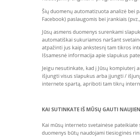
Šių duomenų automatizuota analizė bei pan
Facebook) paslaugomis bei įrankiais (pvz
Jūsų asmens duomenys surenkami slapuk
automatiškai sukuriamos naršant svetainė
atpažinti jus kaip ankstesnį tam tikros inte
Išsamesnė informacija apie slapukus pat
Jeigu nesutinkate, kad į Jūsų kompiuterį ar
išjungti visus slapukus arba įjungti / išju
internete spartą, apriboti tam tikrų inter
KAI SUTINKATE IŠ MŪSŲ GAUTI NAUJIE
Kai mūsų interneto svetainėse pateikiate
duomenys būtų naudojami tiesioginės rinko