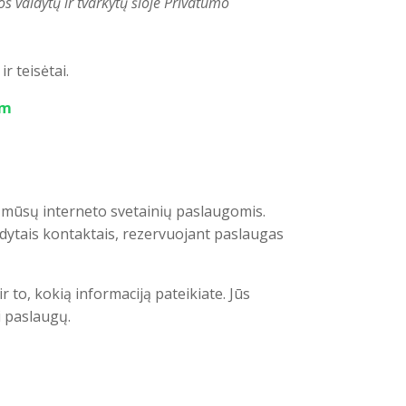
s valdytų ir tvarkytų šioje Privatumo
r teisėtai.
om
 mūsų interneto svetainių paslaugomis.
dytais kontaktais, rezervuojant paslaugas
o, kokią informaciją pateikiate. Jūs
i paslaugų.