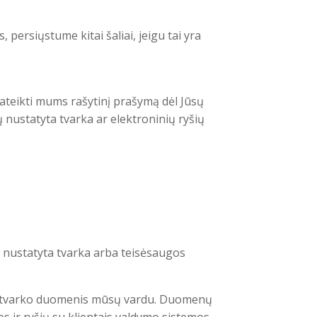
ersiųstume kitai šaliai, jeigu tai yra
pateikti mums rašytinį prašymą dėl Jūsų
 nustatyta tvarka ar elektroninių ryšių
 nustatyta tvarka arba teisėsaugos
ir tvarko duomenis mūsų vardu. Duomenų
 ir ryšių su klientais valdymo sistemos,