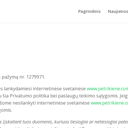
Pagrindinis
Naujienos
s pažymą nr. 1279971.
nes lankydamiesi internetinėse svetainėse
www.petrikiene.co
 šia Privatumo politika bei paslaugų teikimo sąlygomis. Jei
rašome nesilankyti internetinėse svetainėse
www.petrikiene.
gomis.
įskaitant tuos duomenis, kuriuos tiesiogiai ar netiesiogiai pat