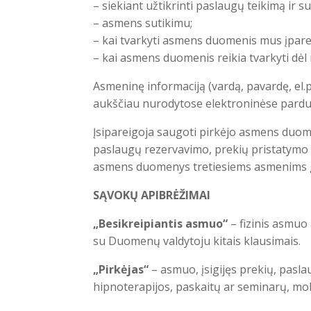
– siekiant užtikrinti paslaugų teikimą ir s
– asmens sutikimu;
– kai tvarkyti asmens duomenis mus įparei
– kai asmens duomenis reikia tvarkyti dėl
Asmeninę informaciją (vardą, pavardę, el
aukščiau nurodytose elektroninėse pard
Įsipareigoja saugoti pirkėjo asmens duome
paslaugų rezervavimo, prekių pristatymo a
asmens duomenys tretiesiems asmenims gali
SĄVOKŲ APIBRĖŽIMAI
„Besikreipiantis asmuo“
– fizinis asmuo
su Duomenų valdytoju kitais klausimais.
„Pirkėjas“
– asmuo, įsigijęs prekių, pasl
hipnoterapijos, paskaitų ar seminarų, m