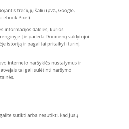
antis trečiųjų šalių (pvz., Google,
cebook Pixel).
ės informacijos dalelės, kurios
renginyje. Jie padeda Duomenų valdytojui
istoriją ir pagal tai pritaikyti turinį.
 savo interneto naršyklės nustatymus ir
atvejais tai gali sulėtinti naršymo
tainės.
 galite sutikti arba nesutikti, kad Jūsų