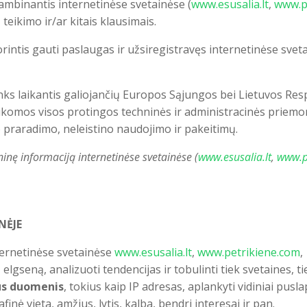
ambinantis internetinėse svetainėse (
www.esusalia.lt
,
www.p
eikimo ir/ar kitais klausimais.
intis gauti paslaugas ir užsiregistravęs internetinėse sveta
 laikantis galiojančių Europos Sąjungos bei Lietuvos Resp
aikomos visos protingos techninės ir administracinės priem
raradimo, neleistino naudojimo ir pakeitimų.
nę informaciją internetinėse svetainėse (
www.esusalia.lt
,
www.p
NĖJE
ternetinėse svetainėse
www.esusalia.lt
,
www.petrikiene.com
,
lgseną, analizuoti tendencijas ir tobulinti tiek svetaines, t
us duomenis
, tokius kaip IP adresas, aplankyti vidiniai pus
nė vieta, amžius, lytis, kalba, bendri interesai ir pan.