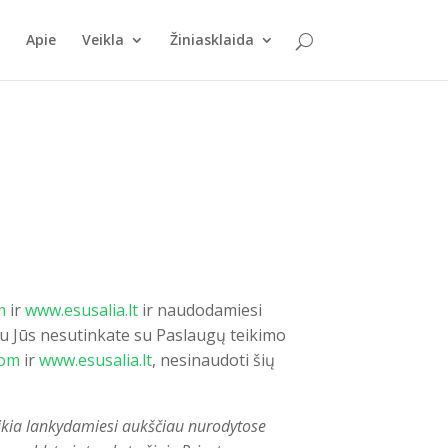
Apie
Veikla
Žiniasklaida
m
ir
www.esusalia.lt
ir naudodamiesi
gu Jūs nesutinkate su Paslaugų teikimo
com
ir
www.esusalia.lt
, nesinaudoti šių
eikia lankydamiesi aukščiau nurodytose