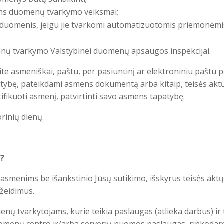
mens duomenų tvarkymo veiksmai;
duomenis, jeigu jie tvarkomi automatizuotomis priemonėmis, p
enų tvarkymo Valstybinei duomenų apsaugos inspekcijai.
te asmeniškai, paštu, per pasiuntinį ar elektroniniu paštu 
patybę, pateikdami asmens dokumentą arba kitaip, teisės aktų
ifikuoti asmenį, patvirtinti savo asmens tapatybę.
rinių dienų.
Ą?
smenims be išankstinio Jūsų sutikimo, išskyrus teisės aktų
ažeidimus.
nų tvarkytojams, kurie teikia paslaugas (atlieka darbus) 
duomenų centro ir/arba serverių nuomos paslaugas, rinkodaros