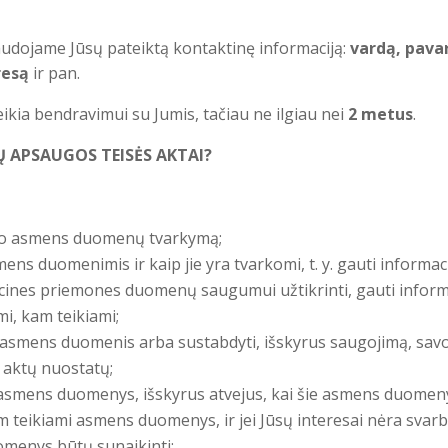
audojame Jūsų pateiktą kontaktinę informaciją:
vardą, pava
resą
ir pan.
ikia bendravimui su Jumis, tačiau ne ilgiau nei
2 metus
.
Ų APSAUGOS TEISĖS AKTAI?
savo asmens duomenų tvarkymą;
mens duomenimis ir kaip jie yra tvarkomi, t. y. gauti infor
acines priemones duomenų saugumui užtikrinti, gauti informac
mi, kam teikiami;
 savo asmens duomenis arba sustabdyti, išskyrus saugojimą,
 aktų nuostatų;
 asmens duomenys, išskyrus atvejus, kai šie asmens duomenys
 teikiami asmens duomenys, ir jei Jūsų interesai nėra svarb
uomenys būtų sunaikinti;