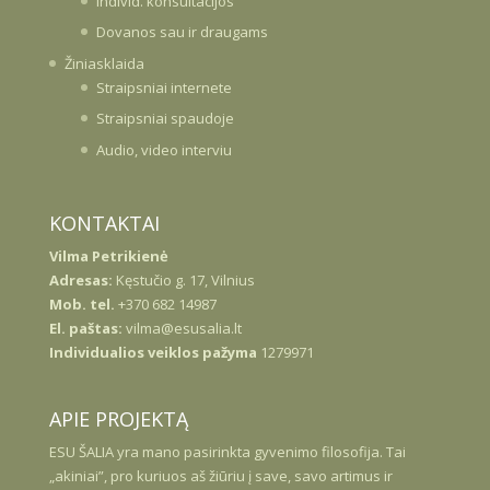
Individ. konsultacijos
Dovanos sau ir draugams
Žiniasklaida
Straipsniai internete
Straipsniai spaudoje
Audio, video interviu
KONTAKTAI
Vilma Petrikienė
Adresas:
Kęstučio g. 17, Vilnius
Mob. tel.
+370 682 14987
El. paštas:
vilma@esusalia.lt
Individualios veiklos pažyma
1279971
APIE PROJEKTĄ
ESU
ŠALIA
yra mano pasirinkta gyvenimo filosofija. Tai
„akiniai”, pro kuriuos aš žiūriu į save, savo artimus ir