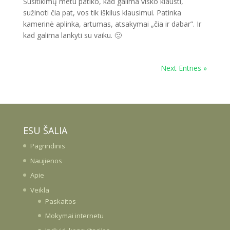
Susitikimų metu patiko, kad galima visko klausti,
sužinoti čia pat, vos tik iškilus klausimui. Patinka
kamerinė aplinka, artumas, atsakymai „čia ir dabar”. Ir
kad galima lankyti su vaiku. 🙂
Next Entries »
ESU ŠALIA
Pagrindinis
Naujienos
Apie
Veikla
Paskaitos
Mokymai internetu