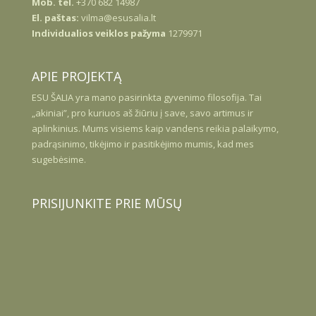
Mob. tel.
+370 682 14987
El. paštas:
vilma@esusalia.lt
Individualios veiklos pažyma
1279971
APIE PROJEKTĄ
ESU
ŠALIA
yra mano pasirinkta gyvenimo filosofija. Tai
„akiniai”, pro kuriuos aš žiūriu į save, savo artimus ir
aplinkinius. Mums visiems kaip vandens reikia palaikymo,
padrąsinimo, tikėjimo ir pasitikėjimo mumis, kad mes
sugebėsime.
PRISIJUNKITE PRIE MŪSŲ