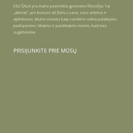
ESU
ŠALIA
yra mano pasirinkta gyvenimo filosofija. Tai
„akiniai”, pro kuriuos aš žiūriu į save, savo artimus ir
aplinkinius. Mums visiems kaip vandens reikia palaikymo,
padrąsinimo, tikėjimo ir pasitikėjimo mumis, kad mes
sugebėsime.
PRISIJUNKITE PRIE MŪSŲ