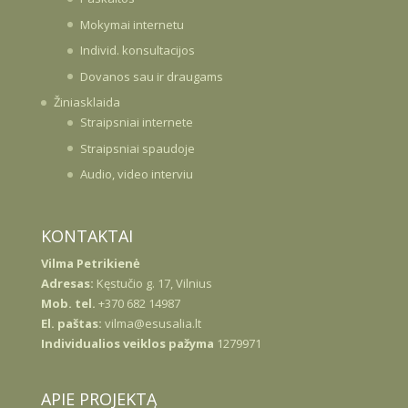
Mokymai internetu
Individ. konsultacijos
Dovanos sau ir draugams
Žiniasklaida
Straipsniai internete
Straipsniai spaudoje
Audio, video interviu
KONTAKTAI
Vilma Petrikienė
Adresas:
Kęstučio g. 17, Vilnius
Mob. tel.
+370 682 14987
El. paštas:
vilma@esusalia.lt
Individualios veiklos pažyma
1279971
APIE PROJEKTĄ