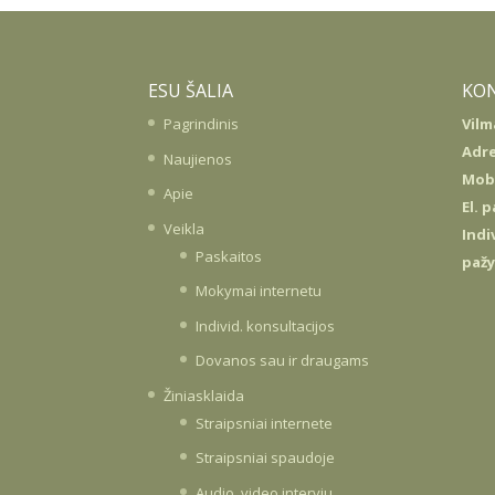
ESU ŠALIA
KO
Pagrindinis
Vilm
Adre
Naujienos
Mob.
Apie
El. 
Veikla
Indi
Paskaitos
paž
Mokymai internetu
Individ. konsultacijos
Dovanos sau ir draugams
Žiniasklaida
Straipsniai internete
Straipsniai spaudoje
Audio, video interviu