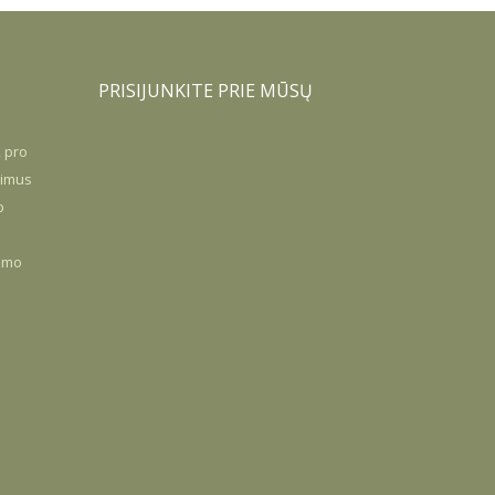
PRISIJUNKITE PRIE MŪSŲ
, pro
timus
p
jimo