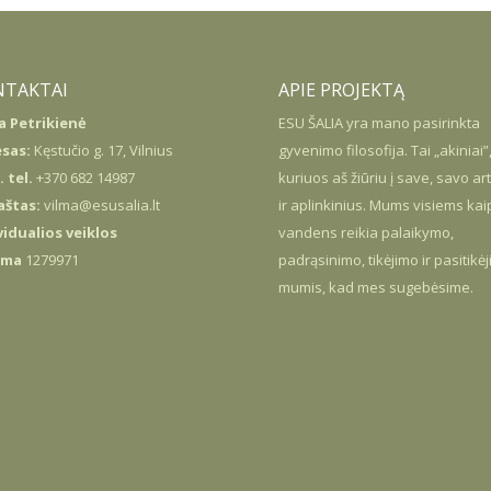
NTAKTAI
APIE PROJEKTĄ
a Petrikienė
ESU
ŠALIA
yra mano pasirinkta
sas:
Kęstučio g. 17, Vilnius
gyvenimo filosofija. Tai „akiniai”
 tel.
+370 682 14987
kuriuos aš žiūriu į save, savo ar
paštas:
vilma@esusalia.lt
ir aplinkinius. Mums visiems kai
vidualios veiklos
vandens reikia palaikymo,
yma
1279971
padrąsinimo, tikėjimo ir pasitikė
mumis, kad mes sugebėsime.