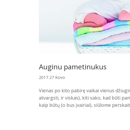
Auginu pametinukus
2017 27 Kovo
Vienas po kito pabirę vaikai vienus džiugin
atvargsti, ir viskas), kiti sako, kad būti 
kaip būtų (o bus įvairiai), siūlome perskaity