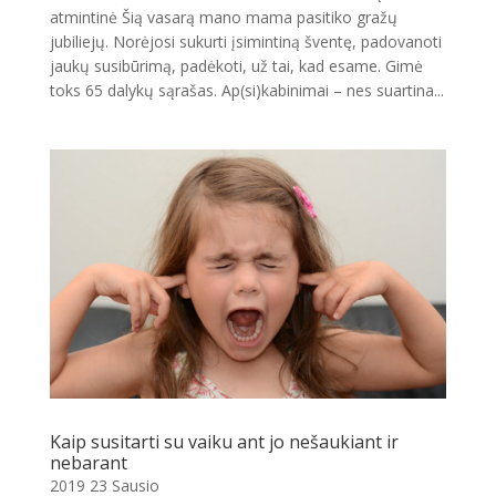
atmintinė Šią vasarą mano mama pasitiko gražų
jubiliejų. Norėjosi sukurti įsimintiną šventę, padovanoti
jaukų susibūrimą, padėkoti, už tai, kad esame. Gimė
toks 65 dalykų sąrašas. Ap(si)kabinimai – nes suartina...
Kaip susitarti su vaiku ant jo nešaukiant ir
nebarant
2019 23 Sausio