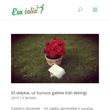
65 dalykai, už kuriuos galime būti dėkingi
2019 13 Birželio
Padėkos dovanėlė – 65 saldūs akmenėliai ir sąrašas