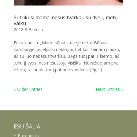
Sutrikusi mama: nesusitvarkau su dvejų metų
vaiku
2018 8 Birželio
Erika klausia: „Mano sūnui – dveji metai. Būnant
kambaryje, jis elgiasi neblogai, bet kai išeinam į lauką,
aš su juo nebesusitvarkau. Bėga tuoj pat iš kiemo, aš
turiu jį vytis, nes nesustoja visiškai. Nuvažiuojam prie
ežero, tai puola tuoj pat prie vandens, įėjęs į...
« Older Entries
Next Entries »
ESU ŠALIA
Pagrindinis