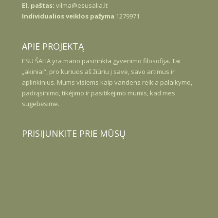
El. paštas:
vilma@esusalia.lt
Individualios veiklos pažyma
1279971
APIE PROJEKTĄ
ESU
ŠALIA
yra mano pasirinkta gyvenimo filosofija. Tai
„akiniai”, pro kuriuos aš žiūriu į save, savo artimus ir
aplinkinius. Mums visiems kaip vandens reikia palaikymo,
padrąsinimo, tikėjimo ir pasitikėjimo mumis, kad mes
sugebėsime.
PRISIJUNKITE PRIE MŪSŲ