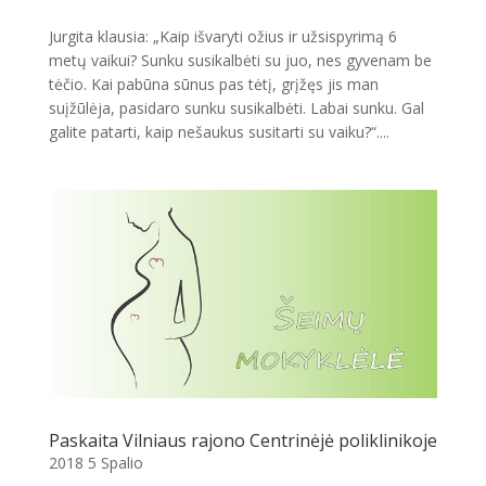
Jurgita klausia: „Kaip išvaryti ožius ir užsispyrimą 6
metų vaikui? Sunku susikalbėti su juo, nes gyvenam be
tėčio. Kai pabūna sūnus pas tėtį, grįžęs jis man
suįžūlėja, pasidaro sunku susikalbėti. Labai sunku. Gal
galite patarti, kaip nešaukus susitarti su vaiku?“....
Paskaita Vilniaus rajono Centrinėjė poliklinikoje
2018 5 Spalio