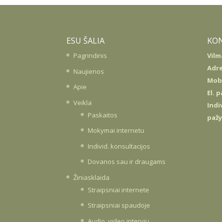
ESU ŠALIA
KO
Pagrindinis
Vilm
Adre
Naujienos
Mob.
Apie
El. 
Veikla
Indi
Paskaitos
paž
Mokymai internetu
Individ. konsultacijos
Dovanos sau ir draugams
Žiniasklaida
Straipsniai internete
Straipsniai spaudoje
Audio, video interviu