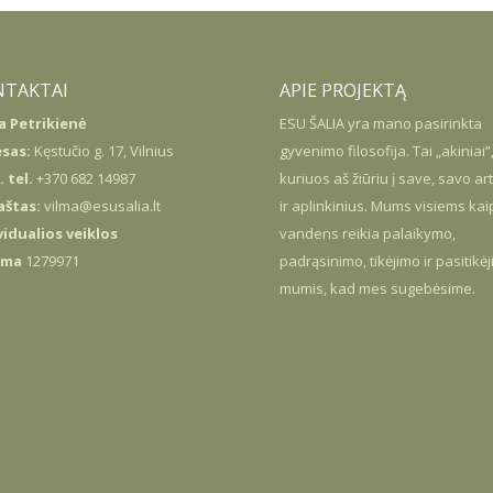
NTAKTAI
APIE PROJEKTĄ
a Petrikienė
ESU
ŠALIA
yra mano pasirinkta
sas:
Kęstučio g. 17, Vilnius
gyvenimo filosofija. Tai „akiniai”
 tel.
+370 682 14987
kuriuos aš žiūriu į save, savo ar
paštas:
vilma@esusalia.lt
ir aplinkinius. Mums visiems kai
vidualios veiklos
vandens reikia palaikymo,
yma
1279971
padrąsinimo, tikėjimo ir pasitikė
mumis, kad mes sugebėsime.