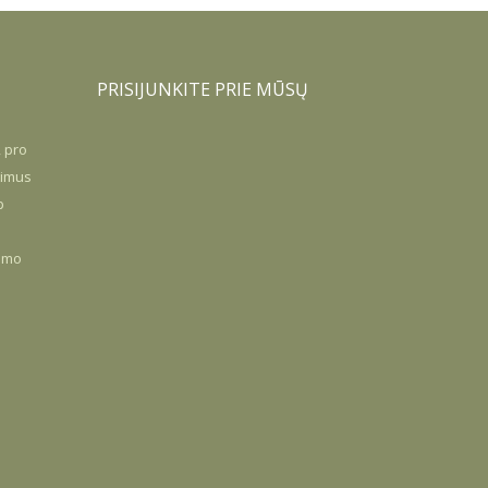
PRISIJUNKITE PRIE MŪSŲ
, pro
timus
p
jimo