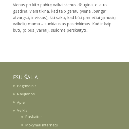
Vienas po kito pabirę vaikai vienus džiugina, o kitus
gąsdina. Vieni tikina, kad taip geriau (viena „banga“
atvargsti, ir viskas), kiti sako, kad būti pamečiui gimusių
vaikelių mama – sunkiausias pasirinkimas. Kad ir kaip
būtų (o bus įvairiai), siūlome perskaityti...
ESU ŠALIA
Pagrindinis
Naujienos
Apie
Veikla
Paskaitos
Mokymai internetu