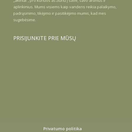
„akiniai”, pro kuriuos aš žiūriu į save, savo artimus ir
aplinkinius. Mums visiems kaip vandens reikia palaikymo,
padrąsinimo, tikėjimo ir pasitikėjimo mumis, kad mes
sugebėsime.
PRISIJUNKITE PRIE MŪSŲ
Privatumo politika