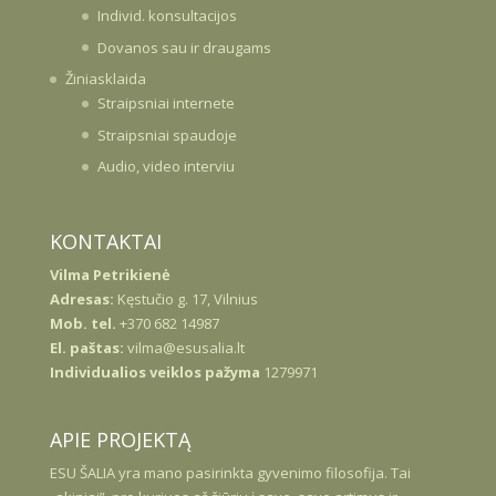
Individ. konsultacijos
Dovanos sau ir draugams
Žiniasklaida
Straipsniai internete
Straipsniai spaudoje
Audio, video interviu
KONTAKTAI
Vilma Petrikienė
Adresas:
Kęstučio g. 17, Vilnius
Mob. tel.
+370 682 14987
El. paštas:
vilma@esusalia.lt
Individualios veiklos pažyma
1279971
APIE PROJEKTĄ
ESU
ŠALIA
yra mano pasirinkta gyvenimo filosofija. Tai