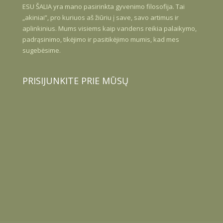
ESU
ŠALIA
yra mano pasirinkta gyvenimo filosofija. Tai
„akiniai”, pro kuriuos aš žiūriu į save, savo artimus ir
aplinkinius. Mums visiems kaip vandens reikia palaikymo,
padrąsinimo, tikėjimo ir pasitikėjimo mumis, kad mes
sugebėsime.
PRISIJUNKITE PRIE MŪSŲ