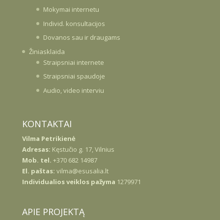
Mokymai internetu
Individ. konsultacijos
Dovanos sau ir draugams
Žiniasklaida
Straipsniai internete
Straipsniai spaudoje
Audio, video interviu
KONTAKTAI
Vilma Petrikienė
Adresas:
Kęstučio g. 17, Vilnius
Mob. tel.
+370 682 14987
El. paštas:
vilma@esusalia.lt
Individualios veiklos pažyma
1279971
APIE PROJEKTĄ