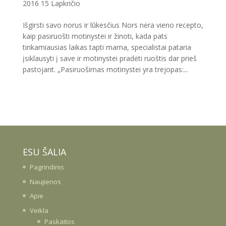
2016 15 Lapkričio
Išgirsti savo norus ir lūkesčius Nors nėra vieno recepto,
kaip pasiruošti motinystei ir žinoti, kada pats
tinkamiausias laikas tapti mama, specialistai pataria
įsiklausyti į save ir motinystei pradėti ruoštis dar prieš
pastojant. „Pasiruošimas motinystei yra trejopas:...
ESU ŠALIA
Pagrindinis
Naujienos
Apie
Veikla
Paskaitos