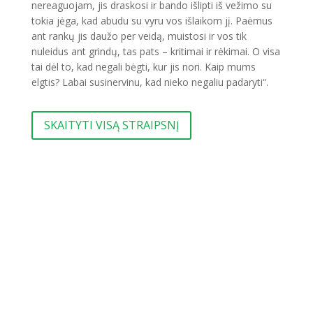
nereaguojam, jis draskosi ir bando išlipti iš vežimo su
tokia jėga, kad abudu su vyru vos išlaikom jį. Paėmus
ant rankų jis daužo per veidą, muistosi ir vos tik
nuleidus ant grindų, tas pats – kritimai ir rėkimai. O visa
tai dėl to, kad negali bėgti, kur jis nori. Kaip mums
elgtis? Labai susinervinu, kad nieko negaliu padaryti“.
SKAITYTI VISĄ STRAIPSNĮ