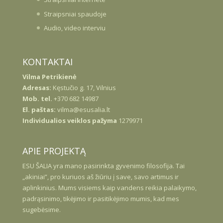
Straipsniai spaudoje
Audio, video interviu
KONTAKTAI
Vilma Petrikienė
Adresas:
Kęstučio g. 17, Vilnius
Mob. tel.
+370 682 14987
El. paštas:
vilma@esusalia.lt
Individualios veiklos pažyma
1279971
APIE PROJEKTĄ
ESU
ŠALIA
yra mano pasirinkta gyvenimo filosofija. Tai
„akiniai”, pro kuriuos aš žiūriu į save, savo artimus ir
aplinkinius. Mums visiems kaip vandens reikia palaikymo,
padrąsinimo, tikėjimo ir pasitikėjimo mumis, kad mes
sugebėsime.